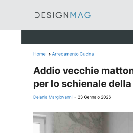
Vai
al
contenuto
Home
Arredamento Cucina
Addio vecchie matton
per lo schienale dell
Delania Margiovanni
-
23 Gennaio 2026