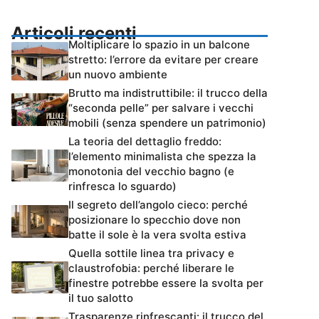
Articoli recenti
Moltiplicare lo spazio in un balcone
stretto: l’errore da evitare per creare
un nuovo ambiente
Brutto ma indistruttibile: il trucco della
“seconda pelle” per salvare i vecchi
mobili (senza spendere un patrimonio)
La teoria del dettaglio freddo:
l’elemento minimalista che spezza la
monotonia del vecchio bagno (e
rinfresca lo sguardo)
Il segreto dell’angolo cieco: perché
posizionare lo specchio dove non
batte il sole è la vera svolta estiva
Quella sottile linea tra privacy e
claustrofobia: perché liberare le
finestre potrebbe essere la svolta per
il tuo salotto
Trasparenze rinfrescanti: il trucco del