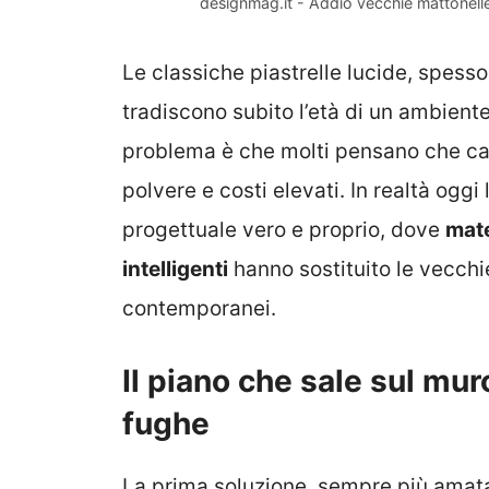
designmag.it - Addio vecchie mattonelle
Le classiche piastrelle lucide, spess
tradiscono subito l’età di un ambiente
problema è che molti pensano che camb
polvere e costi elevati. In realtà ogg
progettuale vero e proprio, dove
mate
intelligenti
hanno sostituito le vecchie
contemporanei.
Il piano che sale sul mur
fughe
La prima soluzione, sempre più amata