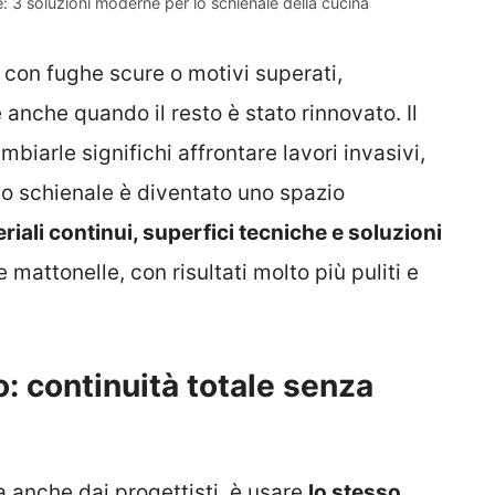
: 3 soluzioni moderne per lo schienale della cucina
o con fughe scure o motivi superati,
 anche quando il resto è stato rinnovato. Il
iarle significhi affrontare lavori invasivi,
i lo schienale è diventato uno spazio
riali continui, superfici tecniche e soluzioni
 mattonelle, con risultati molto più puliti e
o: continuità totale senza
 anche dai progettisti, è usare
lo stesso