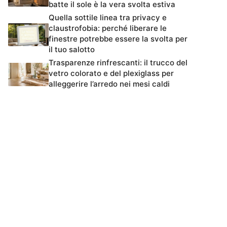
batte il sole è la vera svolta estiva
Quella sottile linea tra privacy e
claustrofobia: perché liberare le
finestre potrebbe essere la svolta per
il tuo salotto
Trasparenze rinfrescanti: il trucco del
vetro colorato e del plexiglass per
alleggerire l’arredo nei mesi caldi