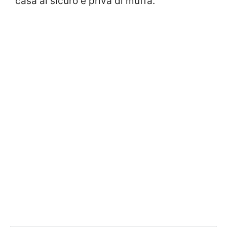
casa al sicuro e priva di muffa.