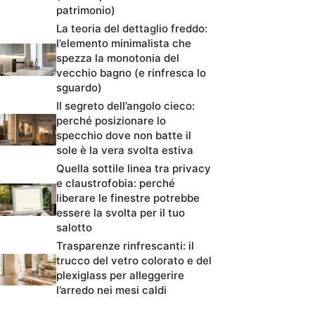
patrimonio)
La teoria del dettaglio freddo:
l’elemento minimalista che
spezza la monotonia del
vecchio bagno (e rinfresca lo
sguardo)
Il segreto dell’angolo cieco:
perché posizionare lo
specchio dove non batte il
sole è la vera svolta estiva
Quella sottile linea tra privacy
e claustrofobia: perché
liberare le finestre potrebbe
essere la svolta per il tuo
salotto
Trasparenze rinfrescanti: il
trucco del vetro colorato e del
plexiglass per alleggerire
l’arredo nei mesi caldi