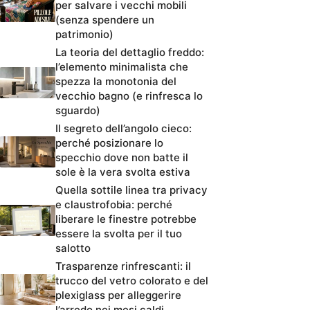
per salvare i vecchi mobili
(senza spendere un
patrimonio)
La teoria del dettaglio freddo:
l’elemento minimalista che
spezza la monotonia del
vecchio bagno (e rinfresca lo
sguardo)
Il segreto dell’angolo cieco:
perché posizionare lo
specchio dove non batte il
sole è la vera svolta estiva
Quella sottile linea tra privacy
e claustrofobia: perché
liberare le finestre potrebbe
essere la svolta per il tuo
salotto
Trasparenze rinfrescanti: il
trucco del vetro colorato e del
plexiglass per alleggerire
l’arredo nei mesi caldi