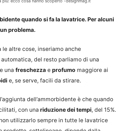
 più: ecco cosa hanno scoperto -designmag.it
ente quando si fa la lavatrice. Per alcuni
o un problema.
a le altre cose, inseriamo anche
ne automatica, del resto parliamo di una
re una
freschezza
e
profumo
maggiore ai
idi
e, se serve, facili da stirare.
nell’aggiunta dell’ammorbidente è che quando
cilitati, con una
riduzione dei tempi
, del 15%.
non utilizzarlo sempre in tutte le lavatrice
o prodotto, sottolineano, dipende dalla