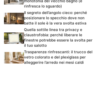
monotonia del vecchio bagno (e
rinfresca lo sguardo)
Il segreto dell’angolo cieco: perché
posizionare lo specchio dove non
batte il sole è la vera svolta estiva
Quella sottile linea tra privacy e
claustrofobia: perché liberare le
finestre potrebbe essere la svolta per
il tuo salotto
Trasparenze rinfrescanti: il trucco del
vetro colorato e del plexiglass per
alleggerire l’arredo nei mesi caldi