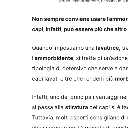
Addio ammorbidente, nessuno lo sua
Non sempre conviene usare l’ammorbid
capi, infatti, può essere più che altr
Quando impostiamo una
lavatrice,
tr
l’
ammorbidente
; si tratta di un’azio
tipologia di detersivo che serve a da
capi lavati oltre che renderli più
morb
Infatti, uno dei principali vantaggi 
si passa alla
stiratura
dei capi si è fa
Tuttavia, molti esperti consigliano di 
che si preparano. L’aggiunta di quest