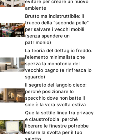
evitare per creare un nuovo
ambiente
Brutto ma indistruttibile: il
trucco della “seconda pelle”
per salvare i vecchi mobili
(senza spendere un
patrimonio)
La teoria del dettaglio freddo:
l’elemento minimalista che
spezza la monotonia del
vecchio bagno (e rinfresca lo
sguardo)
Il segreto dell’angolo cieco:
perché posizionare lo
specchio dove non batte il
sole è la vera svolta estiva
Quella sottile linea tra privacy
e claustrofobia: perché
liberare le finestre potrebbe
essere la svolta per il tuo
salotto