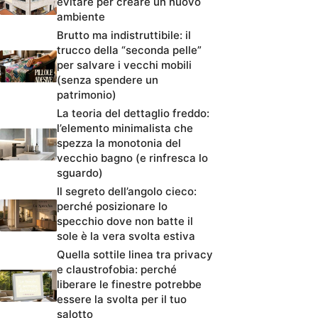
evitare per creare un nuovo
ambiente
Brutto ma indistruttibile: il
trucco della “seconda pelle”
per salvare i vecchi mobili
(senza spendere un
patrimonio)
La teoria del dettaglio freddo:
l’elemento minimalista che
spezza la monotonia del
vecchio bagno (e rinfresca lo
sguardo)
Il segreto dell’angolo cieco:
perché posizionare lo
specchio dove non batte il
sole è la vera svolta estiva
Quella sottile linea tra privacy
e claustrofobia: perché
liberare le finestre potrebbe
essere la svolta per il tuo
salotto