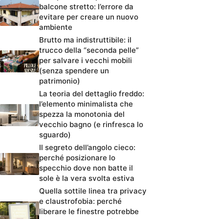
balcone stretto: l’errore da
evitare per creare un nuovo
ambiente
Brutto ma indistruttibile: il
trucco della “seconda pelle”
per salvare i vecchi mobili
(senza spendere un
patrimonio)
La teoria del dettaglio freddo:
l’elemento minimalista che
spezza la monotonia del
vecchio bagno (e rinfresca lo
sguardo)
Il segreto dell’angolo cieco:
perché posizionare lo
specchio dove non batte il
sole è la vera svolta estiva
Quella sottile linea tra privacy
e claustrofobia: perché
liberare le finestre potrebbe