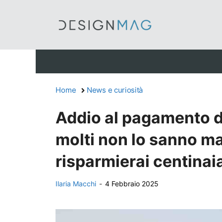
Vai
al
contenuto
Home
News e curiosità
Addio al pagamento de
molti non lo sanno m
risparmierai centinaia
Ilaria Macchi
-
4 Febbraio 2025