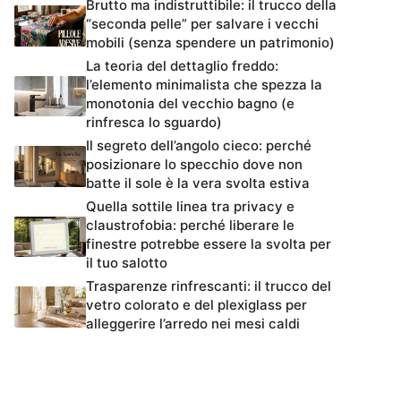
Brutto ma indistruttibile: il trucco della
“seconda pelle” per salvare i vecchi
mobili (senza spendere un patrimonio)
La teoria del dettaglio freddo:
l’elemento minimalista che spezza la
monotonia del vecchio bagno (e
rinfresca lo sguardo)
Il segreto dell’angolo cieco: perché
posizionare lo specchio dove non
batte il sole è la vera svolta estiva
Quella sottile linea tra privacy e
claustrofobia: perché liberare le
finestre potrebbe essere la svolta per
il tuo salotto
Trasparenze rinfrescanti: il trucco del
vetro colorato e del plexiglass per
alleggerire l’arredo nei mesi caldi