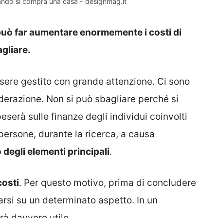
ando si compra una casa - designmag.it
può far aumentare enormemente i costi di
gliare.
sere gestito con grande attenzione. Ci sono
derazione. Non si può sbagliare perché si
eserà sulle finanze degli individui coinvolti
persone, durante la ricerca, a causa
 degli elementi principali
.
costi
. Per questo motivo, prima di concludere
arsi su un determinato aspetto. In un
à davvero utile.