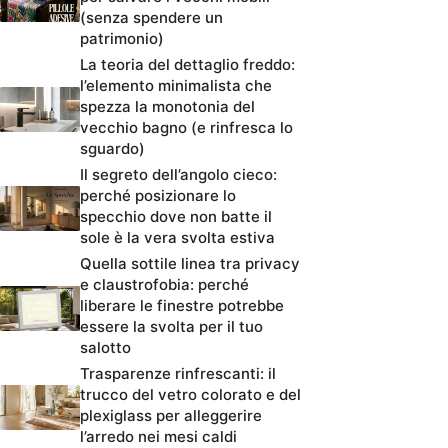
(senza spendere un
patrimonio)
La teoria del dettaglio freddo:
l’elemento minimalista che
spezza la monotonia del
vecchio bagno (e rinfresca lo
sguardo)
Il segreto dell’angolo cieco:
perché posizionare lo
specchio dove non batte il
sole è la vera svolta estiva
Quella sottile linea tra privacy
e claustrofobia: perché
liberare le finestre potrebbe
essere la svolta per il tuo
salotto
Trasparenze rinfrescanti: il
trucco del vetro colorato e del
plexiglass per alleggerire
l’arredo nei mesi caldi