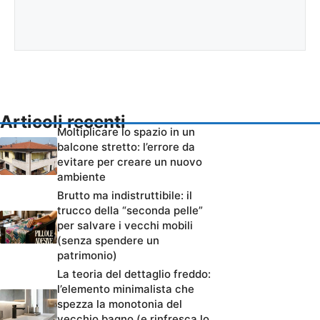
Articoli recenti
Moltiplicare lo spazio in un
balcone stretto: l’errore da
evitare per creare un nuovo
ambiente
Brutto ma indistruttibile: il
trucco della “seconda pelle”
per salvare i vecchi mobili
(senza spendere un
patrimonio)
La teoria del dettaglio freddo:
l’elemento minimalista che
spezza la monotonia del
vecchio bagno (e rinfresca lo