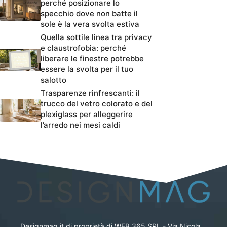
perché posizionare lo
specchio dove non batte il
sole è la vera svolta estiva
Quella sottile linea tra privacy
e claustrofobia: perché
liberare le finestre potrebbe
essere la svolta per il tuo
salotto
Trasparenze rinfrescanti: il
trucco del vetro colorato e del
plexiglass per alleggerire
l’arredo nei mesi caldi
Designmag.it di proprietà di WEB 365 SRL - Via Nicola