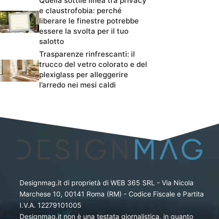
Quella sottile linea tra privacy
e claustrofobia: perché
liberare le finestre potrebbe
essere la svolta per il tuo
salotto
Trasparenze rinfrescanti: il
trucco del vetro colorato e del
plexiglass per alleggerire
l’arredo nei mesi caldi
Designmag.it di proprietà di WEB 365 SRL - Via Nicola
Marchese 10, 00141 Roma (RM) - Codice Fiscale e Partita
I.V.A. 12279101005
Designmag.it non è una testata giornalistica, in quanto