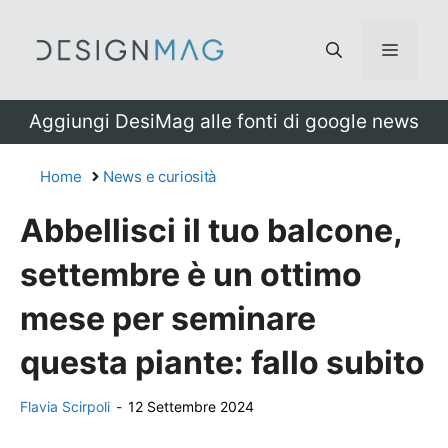
Vai
al
Menu
contenuto
Aggiungi DesiMag alle fonti di google news
Home
News e curiosità
Abbellisci il tuo balcone,
settembre è un ottimo
mese per seminare
questa piante: fallo subito
Flavia Scirpoli
-
12 Settembre 2024