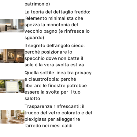
patrimonio)
La teoria del dettaglio freddo:
l’elemento minimalista che
spezza la monotonia del
vecchio bagno (e rinfresca lo
sguardo)
Il segreto dell’angolo cieco:
perché posizionare lo
specchio dove non batte il
sole è la vera svolta estiva
Quella sottile linea tra privacy
e claustrofobia: perché
liberare le finestre potrebbe
essere la svolta per il tuo
salotto
Trasparenze rinfrescanti: il
trucco del vetro colorato e del
plexiglass per alleggerire
l’arredo nei mesi caldi