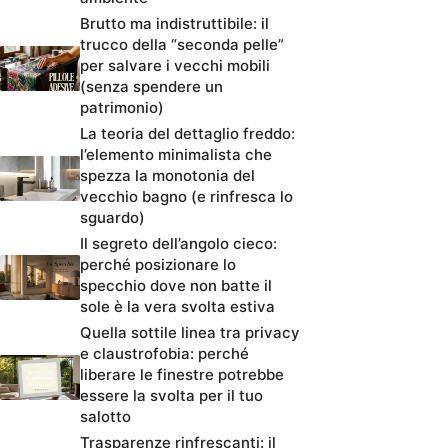
Brutto ma indistruttibile: il
trucco della “seconda pelle”
per salvare i vecchi mobili
(senza spendere un
patrimonio)
La teoria del dettaglio freddo:
l’elemento minimalista che
spezza la monotonia del
vecchio bagno (e rinfresca lo
sguardo)
Il segreto dell’angolo cieco:
perché posizionare lo
specchio dove non batte il
sole è la vera svolta estiva
Quella sottile linea tra privacy
e claustrofobia: perché
liberare le finestre potrebbe
essere la svolta per il tuo
salotto
Trasparenze rinfrescanti: il