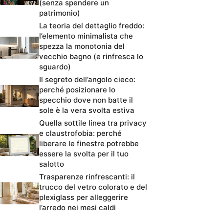
(senza spendere un
patrimonio)
La teoria del dettaglio freddo:
l’elemento minimalista che
spezza la monotonia del
vecchio bagno (e rinfresca lo
sguardo)
Il segreto dell’angolo cieco:
perché posizionare lo
specchio dove non batte il
sole è la vera svolta estiva
Quella sottile linea tra privacy
e claustrofobia: perché
liberare le finestre potrebbe
essere la svolta per il tuo
salotto
Trasparenze rinfrescanti: il
trucco del vetro colorato e del
plexiglass per alleggerire
l’arredo nei mesi caldi