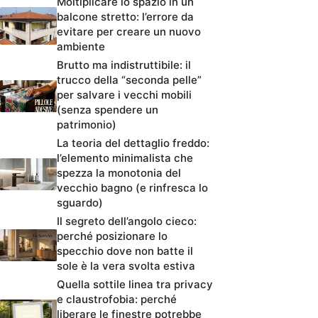
Moltiplicare lo spazio in un
balcone stretto: l’errore da
evitare per creare un nuovo
ambiente
Brutto ma indistruttibile: il
trucco della “seconda pelle”
per salvare i vecchi mobili
(senza spendere un
patrimonio)
La teoria del dettaglio freddo:
l’elemento minimalista che
spezza la monotonia del
vecchio bagno (e rinfresca lo
sguardo)
Il segreto dell’angolo cieco:
perché posizionare lo
specchio dove non batte il
sole è la vera svolta estiva
Quella sottile linea tra privacy
e claustrofobia: perché
liberare le finestre potrebbe