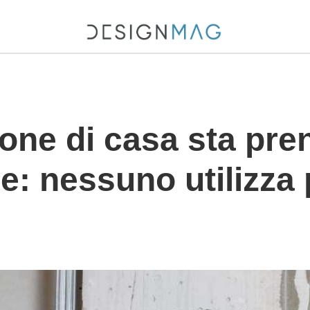
ale%3A+nessuno+utilizza+pi%C3%B9+la+lana+di+vetro
ione di casa sta pr
e: nessuno utilizza p