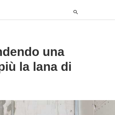
Typ
your
endendo una
sea
que
and
hit
iù la lana di
ente