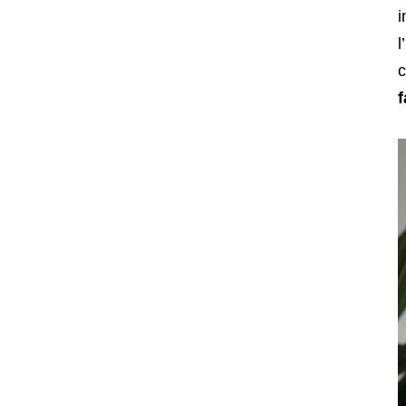
i
l
c
f