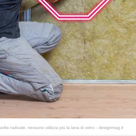
ta radicale: nessuno utilizza più la lana di vetro - designmag.it