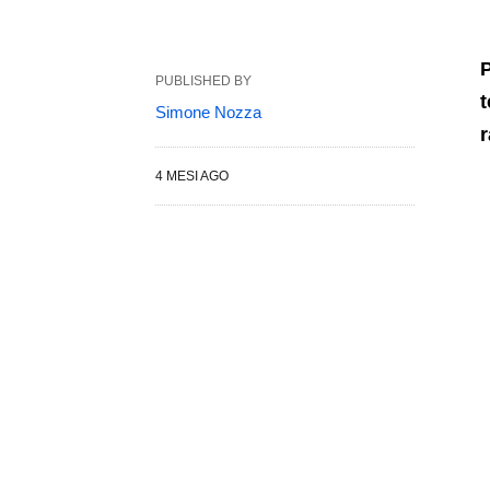
P
PUBLISHED BY
t
Simone Nozza
r
4 MESI AGO