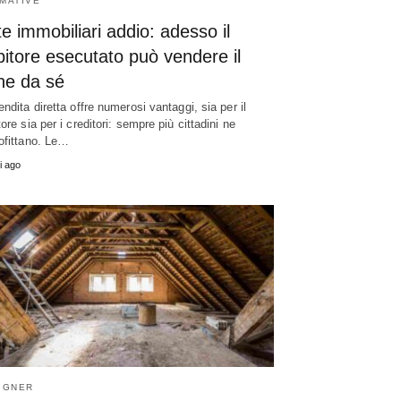
MATIVE
e immobiliari addio: adesso il
itore esecutato può vendere il
ne da sé
endita diretta offre numerosi vantaggi, sia per il
ore sia per i creditori: sempre più cittadini ne
ofittano. Le…
i ago
IGNER