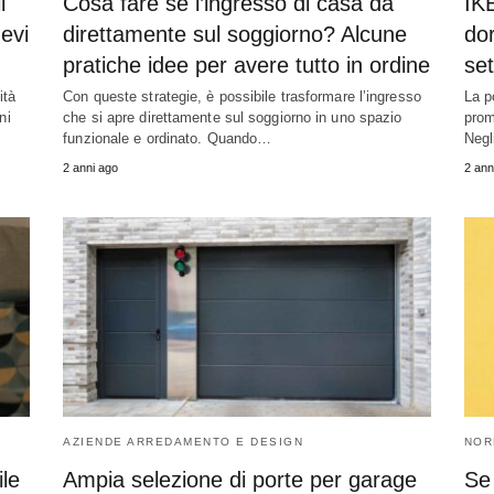
l
Cosa fare se l’ingresso di casa dà
IKE
devi
direttamente sul soggiorno? Alcune
dor
pratiche idee per avere tutto in ordine
se
ità
Con queste strategie, è possibile trasformare l’ingresso
La p
ni
che si apre direttamente sul soggiorno in uno spazio
prom
funzionale e ordinato. Quando…
Negl
2 anni ago
2 ann
AZIENDE ARREDAMENTO E DESIGN
NOR
ile
Ampia selezione di porte per garage
Se 