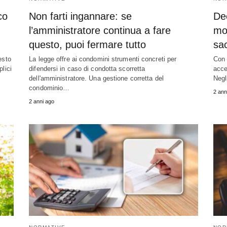
co
Non farti ingannare: se
Dec
l’amministratore continua a fare
mod
questo, puoi fermare tutto
sac
esto
La legge offre ai condomini strumenti concreti per
Con 
plici
difendersi in caso di condotta scorretta
acce
dell'amministratore. Una gestione corretta del
Negl
condominio…
2 ann
2 anni ago