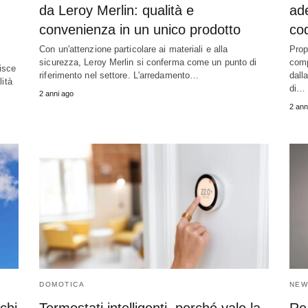
da Leroy Merlin: qualità e
ade
convenienza in un unico prodotto
cod
Con un'attenzione particolare ai materiali e alla
Prop
sicurezza, Leroy Merlin si conferma come un punto di
comp
isce
riferimento nel settore. L'arredamento…
dall
lità
di…
2 anni ago
2 ann
DOMOTICA
NEW
chi
Termostati intelligenti, perché vale la
Re 