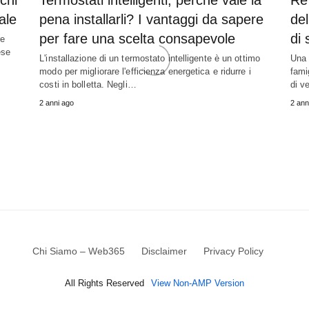
ale
pena installarli? I vantaggi da sapere
del
per fare una scelta consapevole
di 
re
ese
L'installazione di un termostato intelligente è un ottimo
Una 
modo per migliorare l'efficienza energetica e ridurre i
fami
costi in bolletta. Negli…
di v
2 anni ago
2 ann
Chi Siamo – Web365
Disclaimer
Privacy Policy
All Rights Reserved
View Non-AMP Version