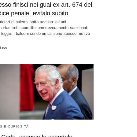
sso finisci nei guai ex art. 674 del
ice penale, evitalo subito
rietari di balconi sotto accusa: alcuni
ortamenti scorretti sono severamente sanzionati
a legge. I balconi condominiali sono spesso motivo
i ago
S E CURIOSITÀ
Carlo, scoppia lo scandalo