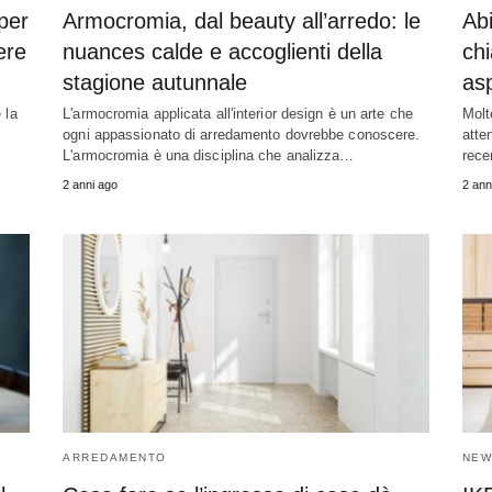
 per
Armocromia, dal beauty all’arredo: le
Abi
ere
nuances calde e accoglienti della
chi
stagione autunnale
as
 la
L'armocromia applicata all'interior design è un arte che
Molt
ogni appassionato di arredamento dovrebbe conoscere.
atte
L'armocromia è una disciplina che analizza…
rece
2 anni ago
2 ann
ARREDAMENTO
NEW