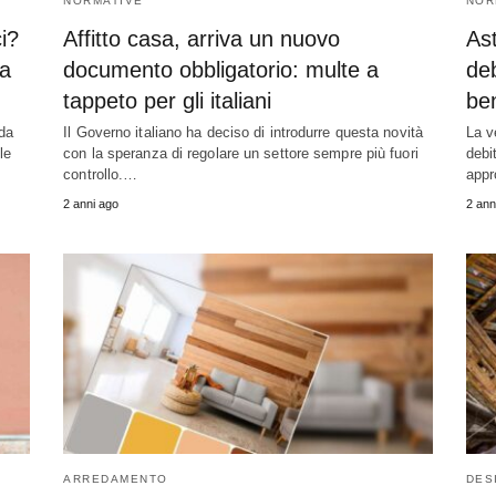
NORMATIVE
NOR
ci?
Affitto casa, arriva un nuovo
Ast
na
documento obbligatorio: multe a
deb
tappeto per gli italiani
be
ida
Il Governo italiano ha deciso di introdurre questa novità
La v
le
con la speranza di regolare un settore sempre più fuori
debit
controllo.…
appr
2 anni ago
2 ann
ARREDAMENTO
DES