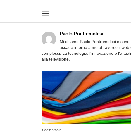
Un+materiale+innovativo+e+utile%3A+ecco+perch%C3%A9+dovr
designmagit
/articolo/un-
materiale-
innovativo-
e-
utile-
Paolo Pontremolesi
ecco-
Mi chiamo Paolo Pontremolesi e sono u
perche-
accade intorno a me attraverso il web e
dovresti-
sceglierlo-
complessi. La tecnologia, l'innovazione e l'attua
al-
alla televisione.
posto-
dei-
tessuti-
in-
casa/187803/amp/
ACCESSORI