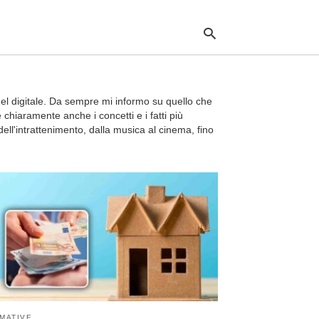
el digitale. Da sempre mi informo su quello che
Typ
chiaramente anche i concetti e i fatti più
your
ell'intrattenimento, dalla musica al cinema, fino
sea
que
and
hit
ente
MATIVE